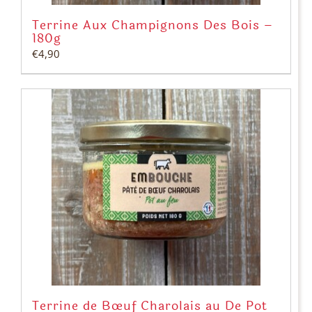
Terrine Aux Champignons Des Bois –
180g
€
4,90
Terrine de Bœuf Charolais au De Pot