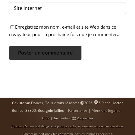
Enregistrez mon nom, e-mail et site Web dans ce
navigateur pour la prochaine fois que je commenterai.
Caviste vin Dancer, Tous droits réservés
2026,
5 Place Hector
Berlioz, 38300, Bourgoin-Jallieu |
Partenaires
|
Mentions légales
|
CGV
|
Réalisation :
Viaprestige
L’abus d’alcool est dangereux pour la santé, à consommer avec modération.
L’alcool ne doit pas être consommé par les femmes enceintes.