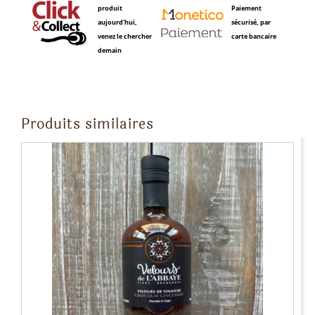
produit
Paiement
-
aujourd'hui,
sécurisé, par
10cL
venez le chercher
carte bancaire
demain
Produits similaires