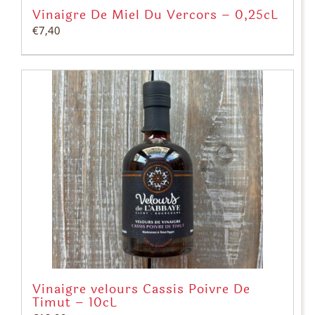
Vinaigre De Miel Du Vercors – 0,25cL
€
7,40
Vinaigre velours Cassis Poivre De
Timut – 10cL