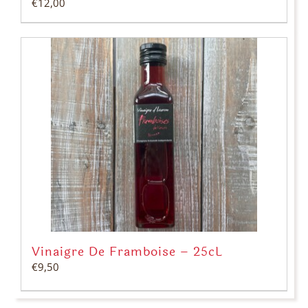
€
12,00
Vinaigre De Framboise – 25cL
€
9,50