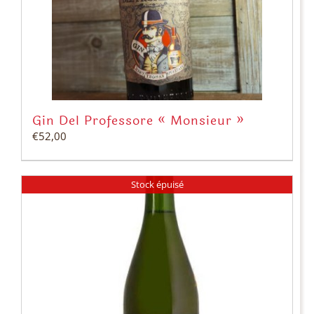
Gin Del Professore « Monsieur »
€
52,00
Stock épuisé