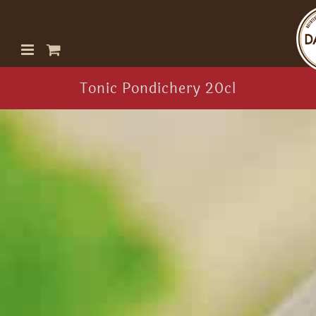
Passer
au
contenu
Tonic Pondichery 20cl