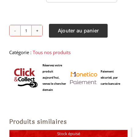
Ajouter au panier
quantité
de
Tonic
Catégorie :
Tous nos produits
Pondichery
20cl
Réservez votre
produit
Paiement
aujourd'hui,
sécurisé, par
venez le chercher
carte bancaire
demain
Produits similaires
Stock épuisé