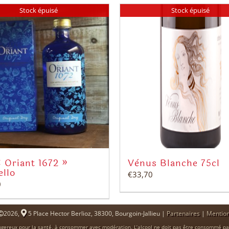
Stock épuisé
Stock épuisé
 Oriant 1672 »
Vénus Blanche 75cl
ello
€
33,70
0
2026,
5 Place Hector Berlioz, 38300, Bourgoin-Jallieu |
Partenaires
|
Mention
ngereux pour la santé, à consommer avec modération. L’alcool ne doit pas être consommé pa