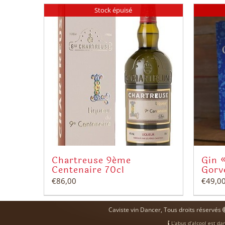
Stock épuisé
Chartreuse 9ème
Gin «
Centenaire 70cl
Gorv
€
86,00
€
49,0
Caviste vin Dancer, Tous droits réservés
L’abus d’alcool est da