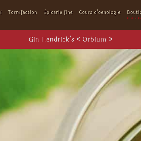
é
Torréfaction
Épicerie fine
Cours d’oenologie
Bouti
Gin Hendrick’s « Orbium »