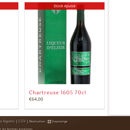
Stock épuisé
Chartreuse 1605 70cl
€
64,00
s légales
|
CGV
|
Réalisation :
Viaprestige
r les femmes enceintes.