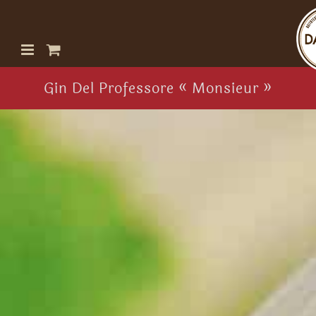
Passer
au
contenu
Gin Del Professore « Monsieur »