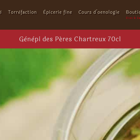
é
Torréfaction
Épicerie fine
Cours d’oenologie
Bouti
Génépi des Pères Chartreux 70cl